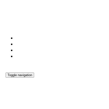
Móvil: 609664799
Gorraiz
Horarios: Lunes y Miércoles 18:30 a 20:00
Toggle navigation